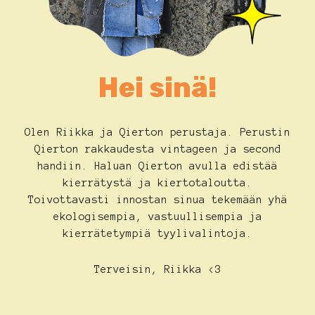
Hei sinä!
Olen Riikka ja Qierton perustaja. Perustin
Qierton rakkaudesta vintageen ja second
handiin. Haluan Qierton avulla edistää
kierrätystä ja kiertotaloutta.
Toivottavasti innostan sinua tekemään yhä
ekologisempia, vastuullisempia ja
kierrätetympiä tyylivalintoja.
Terveisin, Riikka <3